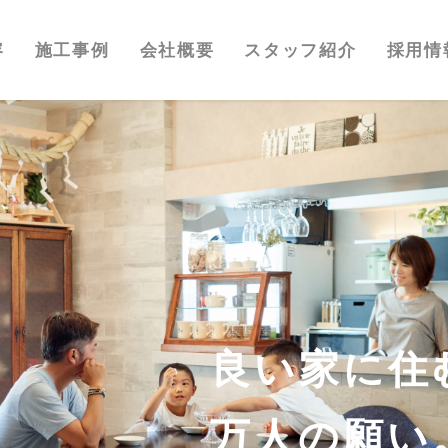
容
施工事例
会社概要
スタッフ紹介
採用情
良い家に住
良い家に住
万人の願い
万人の願い