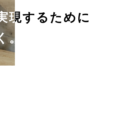
実現するために
実現するために
く。
く。