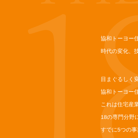
協和トーヨー
時代の変化、
目まぐるしく
協和トーヨー住器
これは住宅産
18の専門分
すでに5つの