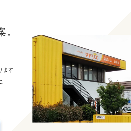
案。
ります。
に